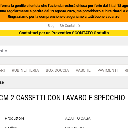
forma la gentile clientela che l’azienda resterà chiusa per ferie dal 14 al 18 ag
nno regolarmente a partire dal 19 agosto 2026, ma potrebbero subire ritardi a 
Ringraziamo per la comprensione e auguriamo a tutti buone vacanze!
|
Blog
Contatti
Contattaci per un Preventivo SCONTATO Gratuito
ARI
RUBINETTERIA
BOX DOCCIA
VASCHE
PAVIMENTI
R
se
CM 2 CASSETTI CON LAVABO E SPECCHIO
Produttore
ADATTO CASA