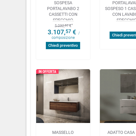
SOSPESA
PORTALAVA
PORTALAVABO 2
SOSPESO 1 CA
CASSETTI CON
CON LAVAB
SPECCHIO
SPECCHI
5.032,
€
50
3.107,
€
57
/
Chiedi preven
composizione
Chiedi preventivo
IN OFFERTA
MASSELLO
ADATTO CASA