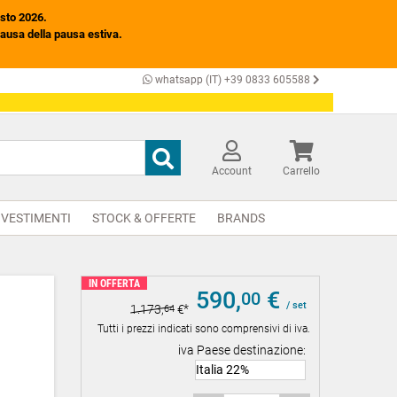
osto 2026.
causa della pausa estiva.
whatsapp (IT) +39 0833 605588
Account
Carrello
IVESTIMENTI
STOCK & OFFERTE
BRANDS
IN OFFERTA
590,
€
00
/ set
1.173,
€
64
Tutti i prezzi indicati sono comprensivi di iva.
iva Paese destinazione: