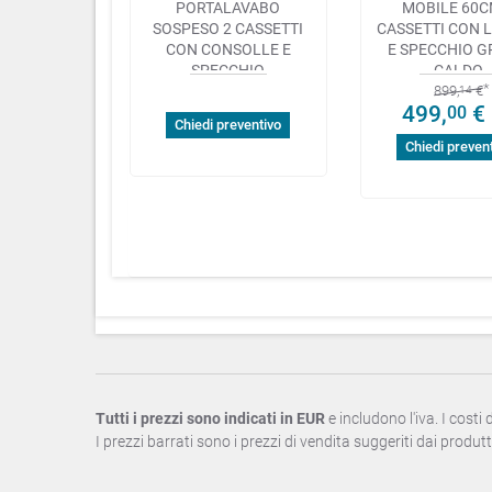
PORTALAVABO
MOBILE 60C
SOSPESO 2 CASSETTI
CASSETTI CON 
CON CONSOLLE E
E SPECCHIO G
SPECCHIO
CALDO
899,
€
14
499,
€
00
Chiedi preventivo
Chiedi preven
Tutti i prezzi sono indicati in EUR
e includono l'iva. I costi
I prezzi barrati sono i prezzi di vendita suggeriti dai produtt