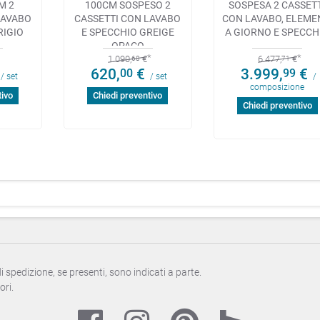
M 2
100CM SOSPESO 2
SOSPESA 2 CASSET
LAVABO
CASSETTI CON LAVABO
CON LAVABO, ELEME
RIGIO
E SPECCHIO GREIGE
A GIORNO E SPECCH
OPACO
1.090,
€
6.477,
€
68
71
620,
€
3.999,
€
00
99
/ set
/ set
/
composizione
tivo
Chiedi preventivo
Chiedi preventivo
 di spedizione, se presenti, sono indicati a parte.
ori.